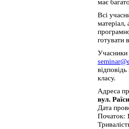
має багат
Всі учасн
матеріал,
програмно
готувати в
Учасники 
seminar@
відповідь 
класу.
Адреса пр
вул. Раїс
Дата пров
Початок:
Триваліст