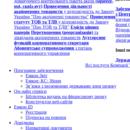
домінуючого контрольного пакета акцій
(squeeze-
out, сквіз-аут)
Приведення діяльності
Забезп
акціонерних товариств
у відповідність до Закону
з Цент
України "Про акціонерні товариства"
Приведення
існува
статуту ТОВ та ТДВ
у відповідність до Закону
формі (
України "Про ТОВ та ТДВ"
Емісія цінних
Віднов
паперів
Перетворення (реорганізація)
та
папері
ліквідація акціонерних товариств
Аутсорсинг
зберіг
функцій корпоративного секретаря
Абонентське супроводження
з питань
Інші п
корпоративного управління
Держав
Всі послуги Компанії
Програмне забезпечення
Емкон.Звіт
Емкон: КС: Збори
Зв’язки з іноземними державами зони ризику
Он-лайн сервіси
Бібліотека видань на фінансовому ринку
Конструктор веб-сайтів
Емкон.ID
Реєстрація
Підписка на новини
Довідкова
Нормативні документи