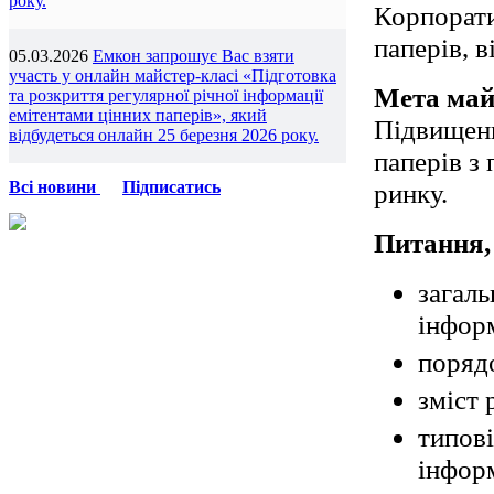
року.
Корпорати
паперів, в
05.03.2026
Емкон запрошує Вас взяти
участь у онлайн майстер-класі «Підготовка
Мета май
та розкриття регулярної річної інформації
емітентами цінних паперів», який
Підвищенн
відбудеться онлайн 25 березня 2026 року.
паперів з
ринку.
Всі новини
Підписатись
Питання,
загаль
інформ
порядо
зміст 
типові
інформ