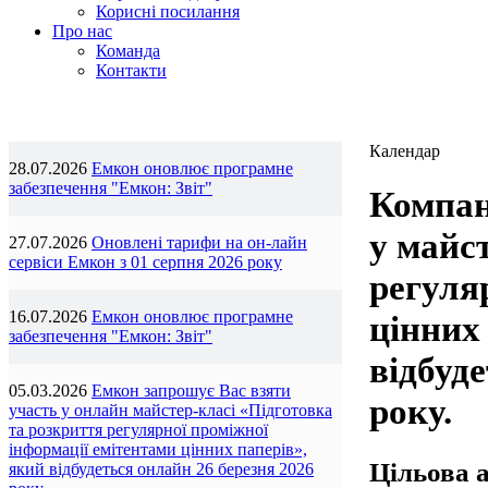
Корисні посилання
Про нас
Команда
Контакти
Календар
28.07.2026
Емкон оновлює програмне
забезпечення "Емкон: Звіт"
Компан
у майс
27.07.2026
Оновлені тарифи на он-лайн
сервіси Емкон з 01 серпня 2026 року
регуля
16.07.2026
Емкон оновлює програмне
цінних 
забезпечення "Емкон: Звіт"
відбуде
05.03.2026
Емкон запрошує Вас взяти
року.
участь у онлайн майстер-класі «Підготовка
та розкриття регулярної проміжної
інформації емітентами цінних паперів»,
Цільова а
який відбудеться онлайн 26 березня 2026