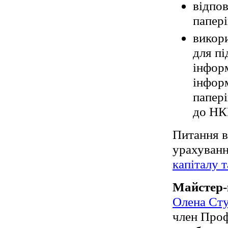
відпов
папері
викор
для пі
інформ
інфор
папері
до Н
Питання в
урахуванн
капіталу т
Майстер-
Олена Ст
член Проф