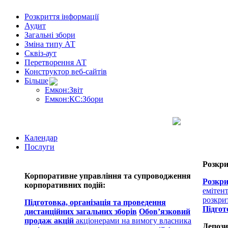
Розкриття інформації
Аудит
Загальні збори
Зміна типу АТ
Сквіз-аут
Перетворення АТ
Конструктор веб-сайтів
Більше
Емкон:Звіт
Емкон:КС:Збори
Календар
Послуги
Розкри
Корпоративне управління та супроводження
Розкри
корпоративних подій:
емітен
розкри
Підготовка, організація та проведення
Підгот
дистанційних загальних зборів
Обов’язковий
продаж акцій
акціонерами на вимогу власника
Депози