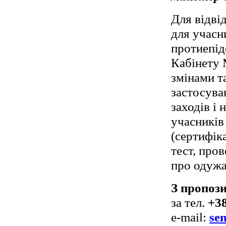
Для відві
для учасн
протиепід
Кабінету 
змінами т
застосува
заходів і 
учасників
(сертифік
тест, пров
про одужа
З пропоз
за тел.
+38
e-mail:
se