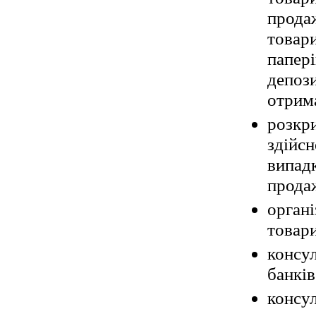
продаж
товари
папері
депоз
отрима
розкри
здійсн
випад
прода
органі
товари
консу
банків
консул