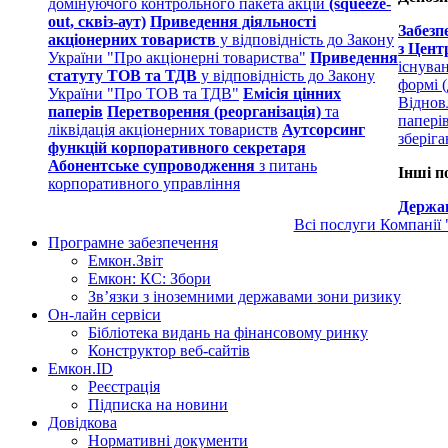
домінуючого контрольного пакета акцій
(squeeze-
out, сквіз-аут)
Приведення діяльності
Забезп
акціонерних товариств
у відповідність до Закону
з Цент
України "Про акціонерні товариства"
Приведення
існува
статуту ТОВ та ТДВ
у відповідність до Закону
формі (
України "Про ТОВ та ТДВ"
Емісія цінних
Віднов
паперів
Перетворення (реорганізація)
та
папері
ліквідація акціонерних товариств
Аутсорсинг
зберіг
функцій корпоративного секретаря
Абонентське супроводження
з питань
Інші п
корпоративного управління
Держав
Всі послуги Компанії
Програмне забезпечення
Емкон.Звіт
Емкон: КС: Збори
Зв’язки з іноземними державами зони ризику
Он-лайн сервіси
Бібліотека видань на фінансовому ринку
Конструктор веб-сайтів
Емкон.ID
Реєстрація
Підписка на новини
Довідкова
Нормативні документи