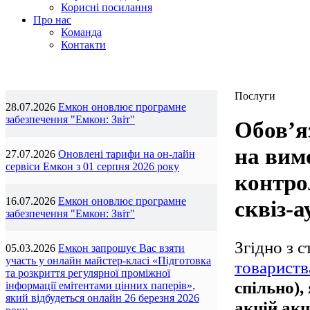
Корисні посилання
Про нас
Команда
Контакти
Послуги
28.07.2026
Емкон оновлює програмне
забезпечення "Емкон: Звіт"
Обов’я
на вим
27.07.2026
Оновлені тарифи на он-лайн
сервіси Емкон з 01 серпня 2026 року
контрол
16.07.2026
Емкон оновлює програмне
сквіз-а
забезпечення "Емкон: Звіт"
Згідно з 
05.03.2026
Емкон запрошує Вас взяти
участь у онлайн майстер-класі «Підготовка
товариств
та розкриття регулярної проміжної
спільно)
інформації емітентами цінних паперів»,
який відбудеться онлайн 26 березня 2026
акцій акц