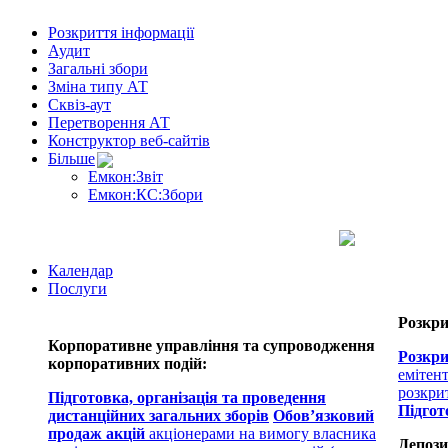
Розкриття інформації
Аудит
Загальні збори
Зміна типу АТ
Сквіз-аут
Перетворення АТ
Конструктор веб-сайтів
Більше
Емкон:Звіт
Емкон:КС:Збори
Календар
Послуги
Розкри
Корпоративне управління та супроводження
Розкри
корпоративних подій:
емітен
розкри
Підготовка, організація та проведення
Підгот
дистанційних загальних зборів
Обов’язковий
продаж акцій
акціонерами на вимогу власника
Депози