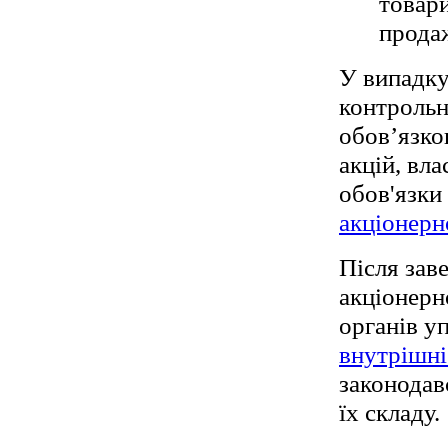
товари
прода
У випадку
контрольн
обов’язко
акцій, вл
обов'язк
акціонерн
Після зав
акціонерн
органів у
внутрішні
законодав
їх складу.