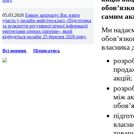
року.
обов’язк
самим ак
05.03.2026
Емкон запрошує Вас взяти
участь у онлайн майстер-класі «Підготовка
та розкриття регулярної річної інформації
Ми надаєм
емітентами цінних паперів», який
обов’язко
відбудеться онлайн 25 березня 2026 року.
власника 
Всі новини
Підписатись
розро
прода
акцій;
розро
між ак
обов’я
підгот
власни
товари