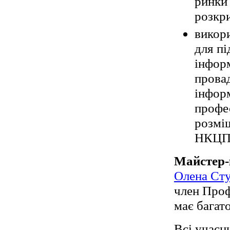
ринки 
розкри
викор
для пі
інформ
провад
інформ
профес
розміщ
НКЦП
Майстер-
Олена Ст
член Проф
має багат
Всі учасн