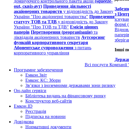
домінуючого контрольного пакета акцій
(squeeze-
out, сквіз-аут)
Приведення діяльності
Забезп
акціонерних товариств
у відповідність до Закону
з Цент
України "Про акціонерні товариства"
Приведення
існува
статуту ТОВ та ТДВ
у відповідність до Закону
формі (
України "Про ТОВ та ТДВ"
Емісія цінних
Віднов
паперів
Перетворення (реорганізація)
та
папері
ліквідація акціонерних товариств
Аутсорсинг
зберіг
функцій корпоративного секретаря
Абонентське супроводження
з питань
Інші п
корпоративного управління
Держав
Всі послуги Компанії
Програмне забезпечення
Емкон.Звіт
Емкон: КС: Збори
Зв’язки з іноземними державами зони ризику
Он-лайн сервіси
Бібліотека видань на фінансовому ринку
Конструктор веб-сайтів
Емкон.ID
Реєстрація
Підписка на новини
Довідкова
Нормативні документи