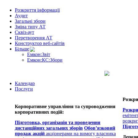
Розкриття інформації
Аудит
Загальні збори
Зміна типу АТ
Сквіз-аут
Перетворення АТ
Конструктор веб-сайтів
Більше
Емкон:Звіт
Емкон:КС:Збори
Календар
Послуги
Розкри
Корпоративне управління та супроводження
Розкри
корпоративних подій:
емітен
розкри
Підготовка, організація та проведення
Підгот
дистанційних загальних зборів
Обов’язковий
продаж акцій
акціонерами на вимогу власника
Депози