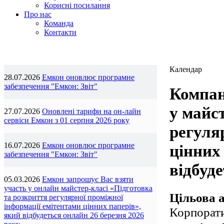
Корисні посилання
Про нас
Команда
Контакти
Календар
28.07.2026
Емкон оновлює програмне
забезпечення "Емкон: Звіт"
Компан
у майс
27.07.2026
Оновлені тарифи на он-лайн
сервіси Емкон з 01 серпня 2026 року
регуля
16.07.2026
Емкон оновлює програмне
цінних 
забезпечення "Емкон: Звіт"
відбуде
05.03.2026
Емкон запрошує Вас взяти
участь у онлайн майстер-класі «Підготовка
Цільова а
та розкриття регулярної проміжної
інформації емітентами цінних паперів»,
Корпорати
який відбудеться онлайн 26 березня 2026