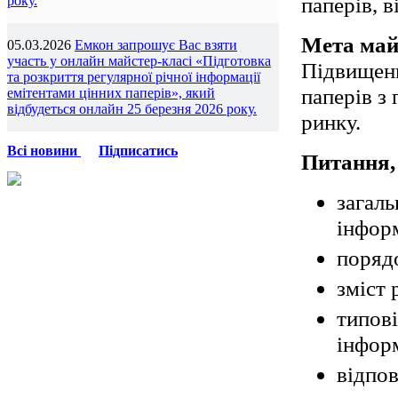
паперів, в
року.
Мета май
05.03.2026
Емкон запрошує Вас взяти
участь у онлайн майстер-класі «Підготовка
Підвищенн
та розкриття регулярної річної інформації
паперів з
емітентами цінних паперів», який
відбудеться онлайн 25 березня 2026 року.
ринку.
Всі новини
Підписатись
Питання,
загаль
інформ
порядо
зміст 
типові
інформ
відпов