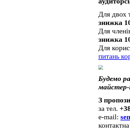
аудиторсь
Для двох 
знижка 1
Для члені
знижка 1
Для корис
питань ко
Будемо ра
майстер-
З пропоз
за тел.
+38
e-mail:
se
контактна