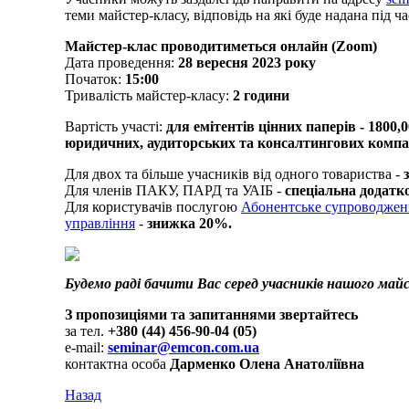
теми майстер-класу, відповідь на які буде надана під ч
Майстер-клас проводитиметься онлайн (Zoom)
Дата проведення:
28 вересня 2023 року
Початок:
15:00
Тривалість майстер-класу:
2 години
Вартість участі:
для емітентів цінних паперів - 1800,
юридичних, аудиторських та консалтингових компан
Для двох та більше учасників від одного товариства -
Для членів ПАКУ, ПАРД та УАІБ -
спеціальна додатк
Для користувачів послугою
Абонентське супроводжен
управління
-
знижка 20%.
Будемо раді бачити Вас серед учасників нашого май
З пропозиціями та запитаннями звертайтесь
за тел.
+380 (44) 456-90-04 (05)
e-mail:
seminar@emcon.com.ua
контактна особа
Дарменко Олена Анатоліївна
Назад