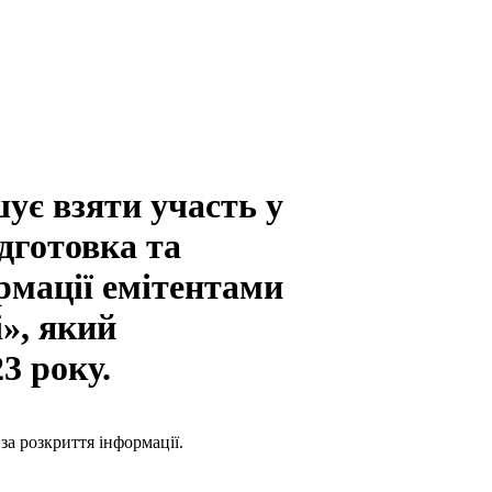
ує взяти участь у
дготовка та
рмації емітентами
і», який
3 року.
за розкриття інформації.