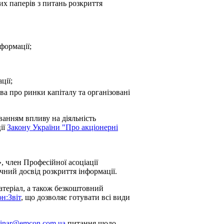
их паперів з питань розкриття
формації;
ції;
ва про ринки капіталу та організовані
ванням впливу на діяльність
ії
Закону України "Про акціонерні
 член Професійної асоціації
чний досвід розкриття інформації.
атеріал, а також безкоштовний
н:Звіт
, що дозволяє готувати всі види
inar@emcon.com.ua
питання щодо