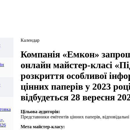
Календар
е
Компанія «Емкон» запрош
онлайн майстер-класі «Пі
йн
розкриття особливої інфо
цінних паперів у 2023 роц
е
відбудеться 28 вересня 202
отовка
Цільова аудиторія:
Представники емітентів цінних паперів, відповідальні 
»,
026
Мета майстер-класу: