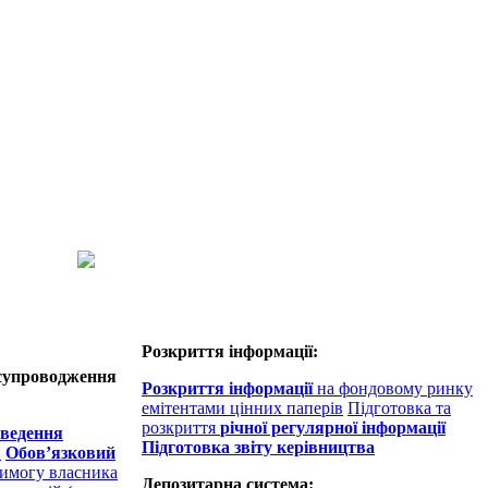
Розкриття інформації:
 супроводження
Розкриття інформації
на фондовому ринку
емітентами цінних паперів
Підготовка та
розкриття
річної регулярної інформації
оведення
Підготовка звіту керівництва
в
Обов’язковий
вимогу власника
Депозитарна система: