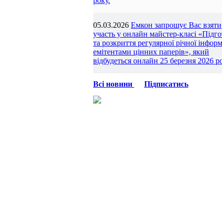
року.
05.03.2026
Емкон запрошує Вас взяти
участь у онлайн майстер-класі «Підг
та розкриття регулярної річної інформ
емітентами цінних паперів», який
відбудеться онлайн 25 березня 2026 ро
Всі новини
Підписатись