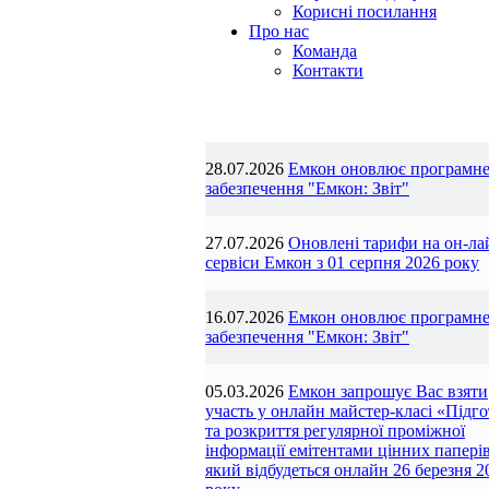
Корисні посилання
Про нас
Команда
Контакти
28.07.2026
Емкон оновлює програмн
забезпечення "Емкон: Звіт"
27.07.2026
Оновлені тарифи на он-ла
сервіси Емкон з 01 серпня 2026 року
16.07.2026
Емкон оновлює програмн
забезпечення "Емкон: Звіт"
05.03.2026
Емкон запрошує Вас взяти
участь у онлайн майстер-класі «Підг
та розкриття регулярної проміжної
інформації емітентами цінних паперів
який відбудеться онлайн 26 березня 2