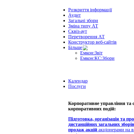
Розкриття інформації
Аудит
Загальні збори
Зміна типу АТ
Сквіз-аут
Перетворення АТ
Конструктор веб-сайтів
Більше
Емкон:Звіт
Емкон:КС:Збори
Календар
Послуги
Корпоративне управління та
корпоративних подій:
Підготовка, організація та пр
дистанційних загальних зборі
продаж акцій
акціонерами на 