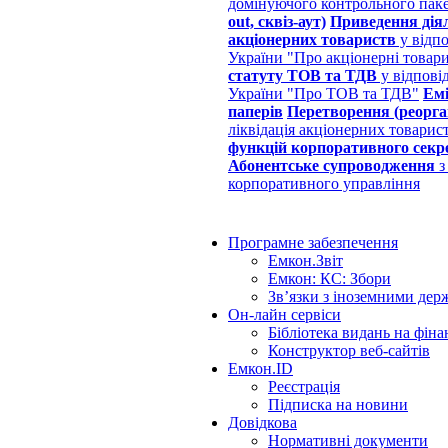
домінуючого контрольного пак
out, сквіз-аут)
Приведення дія
акціонерних товариств
у відпо
України "Про акціонерні товар
статуту ТОВ та ТДВ
у відпові
України "Про ТОВ та ТДВ"
Емі
паперів
Перетворення (реорган
ліквідація акціонерних товарис
функцій корпоративного секр
Абонентське супроводження
з
корпоративного управління
Програмне забезпечення
Емкон.Звіт
Емкон: КС: Збори
Зв’язки з іноземними дер
Он-лайн сервіси
Бібліотека видань на фін
Конструктор веб-сайтів
Емкон.ID
Реєстрація
Підписка на новини
Довідкова
Нормативні документи