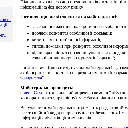
Підвищення кваліфікації представників емітентів цінн
інформації на фондовому ринку.
Питання, що висвітлюються на майстер-класі
:
отовка
ації
загальні положення щодо розкриття особливої ін
порядок розкриття особливої інформації;
ку.
види та зміст особливої інформації;
типові помилки при розкритті особливої інформа
відповідальність за правопорушення законодавст
товарні ринки щодо розкриття інформації;
Питання висвітлюватимуться на майстер-класі з ураху
акціонерних товариств та на розкриття ними інформац
товариства"
.
Майстер-клас проводить:
Олена Ступак
(виконавчий директор компанії «Емкон»,
корпоративного управління), має багаторічний практи
Всі учасники майстер-класу отримають роздатковий м
реєстраційний код для програмного забезпечення
Емко
інформації емітентів цінних паперів.
Учасники можуть заздалегідь направити на адресу
sem