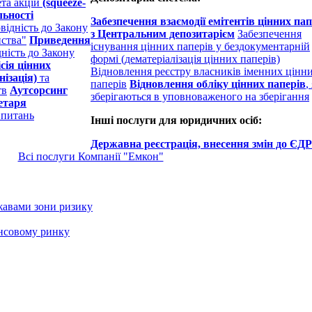
ета акцій
(squeeze-
льності
Забезпечення взаємодії емітентів цінних пап
відність до Закону
з Центральним депозитарієм
Забезпечення
иства"
Приведення
існування цінних паперів у бездокументарній
дність до Закону
формі (дематеріалізація цінних паперів)
сія цінних
Відновлення реєстру власників іменних цінн
ізація)
та
паперів
Відновлення обліку цінних паперів
,
тв
Аутсорсинг
зберігаються в уповноваженого на зберігання
етаря
 питань
Інші послуги для юридичних осіб:
Державна реєстрація, внесення змін до ЄДР
Всі послуги Компанії "Емкон"
жавами зони ризику
ансовому ринку