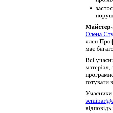
застос
поруш
Майстер-
Олена Ст
член Проф
має багат
Всі учасн
матеріал,
програмно
готувати в
Учасники 
seminar@
відповідь 