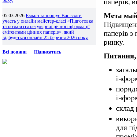
паперів, в
року.
Мета май
05.03.2026
Емкон запрошує Вас взяти
участь у онлайн майстер-класі «Підготовка
Підвищенн
та розкриття регулярної річної інформації
паперів з
емітентами цінних паперів», який
відбудеться онлайн 25 березня 2026 року.
ринку.
Всі новини
Підписатись
Питання,
загаль
інформ
порядо
інформ
склад 
викор
для пі
проміж