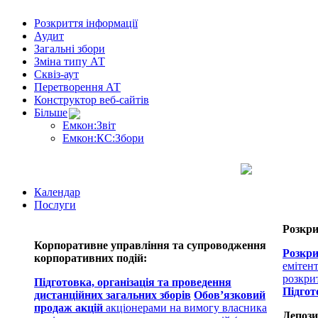
Розкриття інформації
Аудит
Загальні збори
Зміна типу АТ
Сквіз-аут
Перетворення АТ
Конструктор веб-сайтів
Більше
Емкон:Звіт
Емкон:КС:Збори
Календар
Послуги
Розкри
Корпоративне управління та супроводження
Розкри
корпоративних подій:
емітен
розкри
Підготовка, організація та проведення
Підгот
дистанційних загальних зборів
Обов’язковий
продаж акцій
акціонерами на вимогу власника
Депози