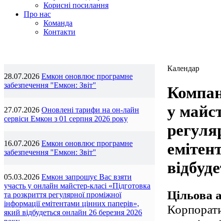
Корисні посилання
Про нас
Команда
Контакти
Календар
28.07.2026
Емкон оновлює програмне
забезпечення "Емкон: Звіт"
Компан
у майс
27.07.2026
Оновлені тарифи на он-лайн
сервіси Емкон з 01 серпня 2026 року
регуля
16.07.2026
Емкон оновлює програмне
емітен
забезпечення "Емкон: Звіт"
відбуде
05.03.2026
Емкон запрошує Вас взяти
участь у онлайн майстер-класі «Підготовка
Цільова а
та розкриття регулярної проміжної
інформації емітентами цінних паперів»,
Корпорати
який відбудеться онлайн 26 березня 2026