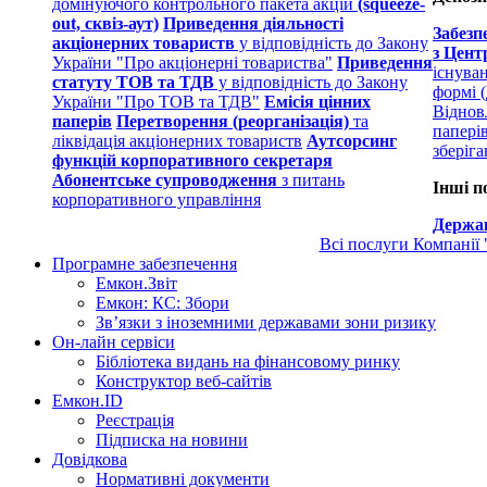
домінуючого контрольного пакета акцій
(squeeze-
out, сквіз-аут)
Приведення діяльності
Забезп
акціонерних товариств
у відповідність до Закону
з Цент
України "Про акціонерні товариства"
Приведення
існува
статуту ТОВ та ТДВ
у відповідність до Закону
формі (
України "Про ТОВ та ТДВ"
Емісія цінних
Віднов
паперів
Перетворення (реорганізація)
та
папері
ліквідація акціонерних товариств
Аутсорсинг
зберіг
функцій корпоративного секретаря
Абонентське супроводження
з питань
Інші п
корпоративного управління
Держав
Всі послуги Компанії
Програмне забезпечення
Емкон.Звіт
Емкон: КС: Збори
Зв’язки з іноземними державами зони ризику
Он-лайн сервіси
Бібліотека видань на фінансовому ринку
Конструктор веб-сайтів
Емкон.ID
Реєстрація
Підписка на новини
Довідкова
Нормативні документи