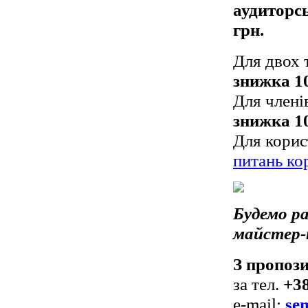
аудиторсь
грн.
Для двох 
знижка 1
Для члені
знижка 1
Для корис
питань ко
Будемо ра
майстер-
З пропоз
за тел.
+38
e-mail:
se