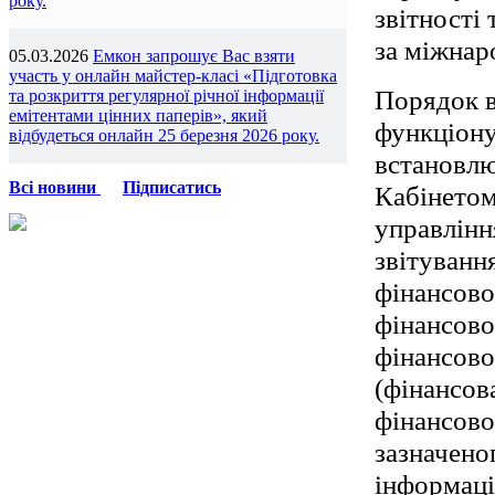
року.
звітності 
за міжнар
05.03.2026
Емкон запрошує Вас взяти
участь у онлайн майстер-класі «Підготовка
Порядок в
та розкриття регулярної річної інформації
емітентами цінних паперів», який
функціону
відбудеться онлайн 25 березня 2026 року.
встановлю
Всі новини
Підписатись
Кабінетом
управлінн
звітування
фінансової
фінансово
фінансово
(фінансов
фінансової
зазначено
інформаці