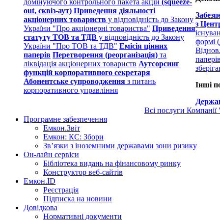
домінуючого контрольного пакета акцій
(squeeze-
out, сквіз-аут)
Приведення діяльності
Забезп
акціонерних товариств
у відповідність до Закону
з Цент
України "Про акціонерні товариства"
Приведення
існува
статуту ТОВ та ТДВ
у відповідність до Закону
формі (
України "Про ТОВ та ТДВ"
Емісія цінних
Віднов
паперів
Перетворення (реорганізація)
та
папері
ліквідація акціонерних товариств
Аутсорсинг
зберіг
функцій корпоративного секретаря
Абонентське супроводження
з питань
Інші п
корпоративного управління
Держав
Всі послуги Компанії
Програмне забезпечення
Емкон.Звіт
Емкон: КС: Збори
Зв’язки з іноземними державами зони ризику
Он-лайн сервіси
Бібліотека видань на фінансовому ринку
Конструктор веб-сайтів
Емкон.ID
Реєстрація
Підписка на новини
Довідкова
Нормативні документи