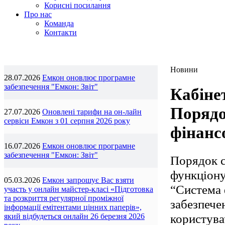
Корисні посилання
Про нас
Команда
Контакти
Новини
28.07.2026
Емкон оновлює програмне
забезпечення "Емкон: Звіт"
Кабіне
Порядо
27.07.2026
Оновлені тарифи на он-лайн
сервіси Емкон з 01 серпня 2026 року
фінансо
16.07.2026
Емкон оновлює програмне
забезпечення "Емкон: Звіт"
Порядок с
функціону
05.03.2026
Емкон запрошує Вас взяти
“Система 
участь у онлайн майстер-класі «Підготовка
та розкриття регулярної проміжної
забезпече
інформації емітентами цінних паперів»,
користува
який відбудеться онлайн 26 березня 2026