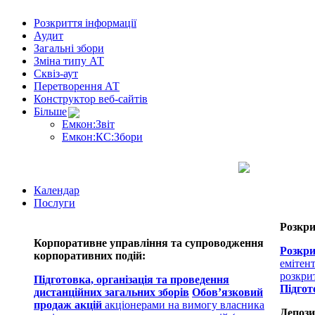
Розкриття інформації
Аудит
Загальні збори
Зміна типу АТ
Сквіз-аут
Перетворення АТ
Конструктор веб-сайтів
Більше
Емкон:Звіт
Емкон:КС:Збори
Календар
Послуги
Розкри
Корпоративне управління та супроводження
Розкри
корпоративних подій:
емітен
розкри
Підготовка, організація та проведення
Підгот
дистанційних загальних зборів
Обов’язковий
продаж акцій
акціонерами на вимогу власника
Депози