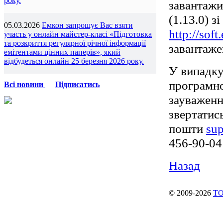
року.
завантажи
(1.13.0) з
05.03.2026
Емкон запрошує Вас взяти
http://sof
участь у онлайн майстер-класі «Підготовка
та розкриття регулярної річної інформації
завантаже
емітентами цінних паперів», який
відбудеться онлайн 25 березня 2026 року.
У випадку
програмно
Всі новини
Підписатись
зауваженн
звертатис
пошти
su
456-90-04 
Назад
© 2009-2026
ТО