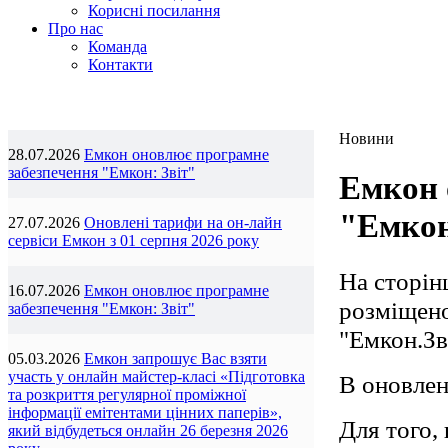
Корисні посилання
Про нас
Команда
Контакти
Новини
28.07.2026
Емкон оновлює програмне
забезпечення "Емкон: Звіт"
Емкон 
"Емкон
27.07.2026
Оновлені тарифи на он-лайн
сервіси Емкон з 01 серпня 2026 року
На сторін
16.07.2026
Емкон оновлює програмне
розміщено
забезпечення "Емкон: Звіт"
"Емкон.Зві
05.03.2026
Емкон запрошує Вас взяти
участь у онлайн майстер-класі «Підготовка
В оновлені
та розкриття регулярної проміжної
інформації емітентами цінних паперів»,
Для того,
який відбудеться онлайн 26 березня 2026