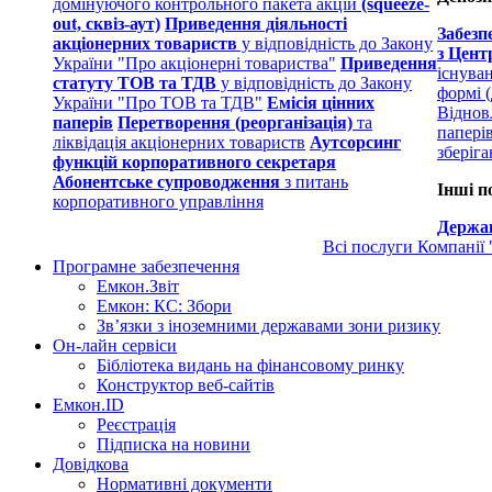
домінуючого контрольного пакета акцій
(squeeze-
out, сквіз-аут)
Приведення діяльності
Забезп
акціонерних товариств
у відповідність до Закону
з Цент
України "Про акціонерні товариства"
Приведення
існува
статуту ТОВ та ТДВ
у відповідність до Закону
формі (
України "Про ТОВ та ТДВ"
Емісія цінних
Віднов
паперів
Перетворення (реорганізація)
та
папері
ліквідація акціонерних товариств
Аутсорсинг
зберіг
функцій корпоративного секретаря
Абонентське супроводження
з питань
Інші п
корпоративного управління
Держав
Всі послуги Компанії
Програмне забезпечення
Емкон.Звіт
Емкон: КС: Збори
Зв’язки з іноземними державами зони ризику
Он-лайн сервіси
Бібліотека видань на фінансовому ринку
Конструктор веб-сайтів
Емкон.ID
Реєстрація
Підписка на новини
Довідкова
Нормативні документи