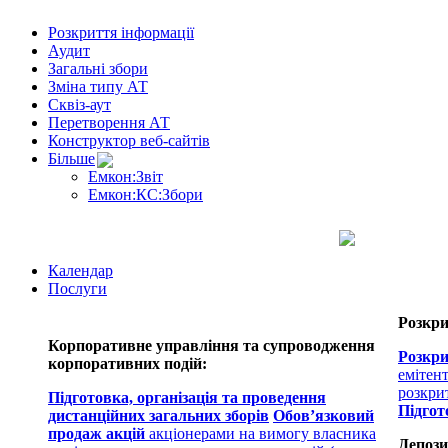
Розкриття інформації
Аудит
Загальні збори
Зміна типу АТ
Сквіз-аут
Перетворення АТ
Конструктор веб-сайтів
Більше
Емкон:Звіт
Емкон:КС:Збори
Календар
Послуги
Розкри
Корпоративне управління та супроводження
Розкри
корпоративних подій:
емітен
розкри
Підготовка, організація та проведення
Підгот
дистанційних загальних зборів
Обов’язковий
продаж акцій
акціонерами на вимогу власника
Депози