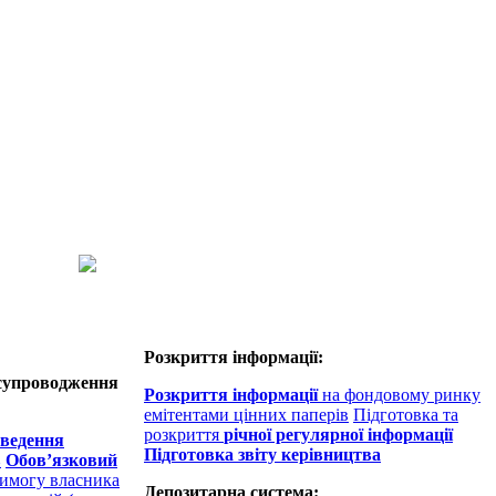
Розкриття інформації:
 супроводження
Розкриття інформації
на фондовому ринку
емітентами цінних паперів
Підготовка та
розкриття
річної регулярної інформації
оведення
Підготовка звіту керівництва
в
Обов’язковий
вимогу власника
Депозитарна система: