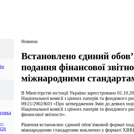
Новини
е
Встановлено єдиний обов
подання фінансової звітно
йн
міжнародними стандарта
е
В Міністерстві юстиції України зареєстровано 01.10.2
Національної комісії з цінних паперів та фондового р
09/21/2902/К03 «Про затвердження Змін до деяких но
Національної комісії з цінних паперів та фондового 
отовка
фінансової звітності».
»,
Рішення встановлює єдиний обов’язковий формат подан
026
міжнародними стандартами виключно у форматі XBRL 