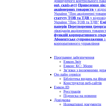
домінуючого контрольного пак
out, сквіз-аут)
Приведення дія
акціонерних товариств
у відпо
України "Про акціонерні товар
статуту ТОВ та ТДВ
у відпові
України "Про ТОВ та ТДВ"
Емі
паперів
Перетворення (реорган
ліквідація акціонерних товарис
функцій корпоративного секр
Абонентське супроводження
з
корпоративного управління
Програмне забезпечення
Емкон.Звіт
Емкон: КС: Збори
Зв’язки з іноземними дер
Он-лайн сервіси
Бібліотека видань на фін
Конструктор веб-сайтів
Емкон.ID
Реєстрація
Підписка на новини
Довідкова
Нормативні документи