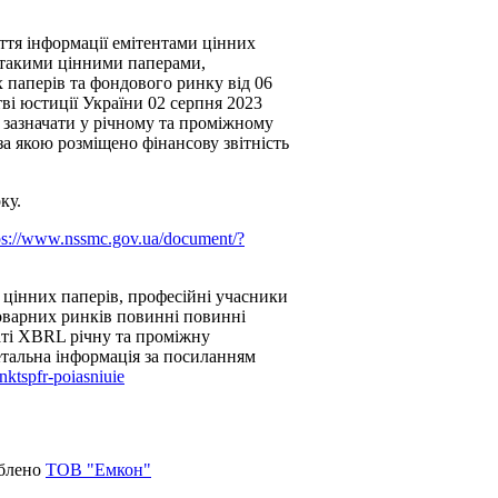
ття інформації емітентами цінних
а такими цінними паперами,
 паперів та фондового ринку від 06
ві юстиції України 02 серпня 2023
 зазначати у річному та проміжному
за якою розміщено фінансову звітність
ку.
ps://www.nssmc.gov.ua/document/?
 цінних паперів, професійні учасники
товарних ринків повинні повинні
маті XBRL річну та проміжну
детальна інформація за посиланням
nktspfr-poiasniuie
облено
ТОВ "Емкон"