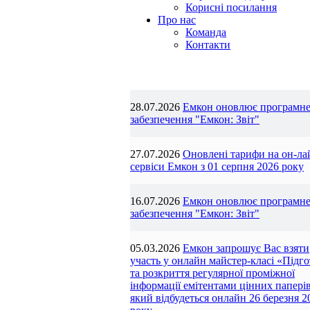
Корисні посилання
Про нас
Команда
Контакти
28.07.2026
Емкон оновлює програмн
забезпечення "Емкон: Звіт"
27.07.2026
Оновлені тарифи на он-ла
сервіси Емкон з 01 серпня 2026 року
16.07.2026
Емкон оновлює програмн
забезпечення "Емкон: Звіт"
05.03.2026
Емкон запрошує Вас взяти
участь у онлайн майстер-класі «Підг
та розкриття регулярної проміжної
інформації емітентами цінних паперів
який відбудеться онлайн 26 березня 2