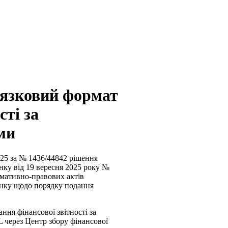
’язковий формат
сті за
ми
025 за № 1436/44842 рішення
инку від 19 вересня 2025 року №
рмативно-правових актів
ринку щодо порядку подання
ня фінансової звітності за
через Центр збору фінансової