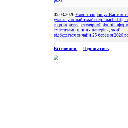
року.
05.03.2026
Емкон запрошує Вас взяти
участь у онлайн майстер-класі «Підг
та розкриття регулярної річної інформ
емітентами цінних паперів», який
відбудеться онлайн 25 березня 2026 ро
Всі новини
Підписатись