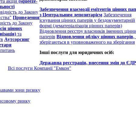
ета акцій
(squeeze-
льності
Забезпечення взаємодії емітентів цінних пап
відність до Закону
з Центральним депозитарієм
Забезпечення
иства"
Приведення
існування цінних паперів у бездокументарній
дність до Закону
формі (дематеріалізація цінних паперів)
сія цінних
Відновлення реєстру власників іменних цінн
ізація)
та
паперів
Відновлення обліку цінних паперів
,
тв
Аутсорсинг
зберігаються в уповноваженого на зберігання
етаря
 питань
Інші послуги для юридичних осіб:
Державна реєстрація, внесення змін до ЄДР
Всі послуги Компанії "Емкон"
жавами зони ризику
ансовому ринку