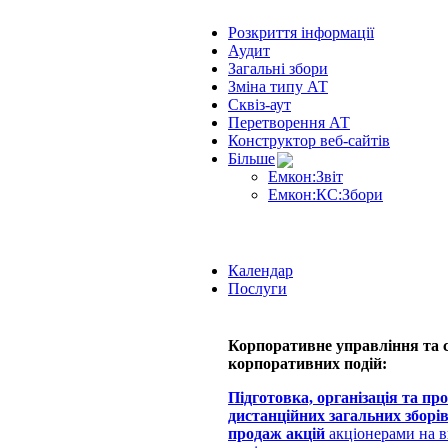
Розкриття інформації
Аудит
Загальні збори
Зміна типу АТ
Сквіз-аут
Перетворення АТ
Конструктор веб-сайтів
Більше
Емкон:Звіт
Емкон:КС:Збори
Календар
Послуги
Корпоративне управління та
корпоративних подій:
Підготовка, організація та пр
дистанційних загальних зборі
продаж акцій
акціонерами на 