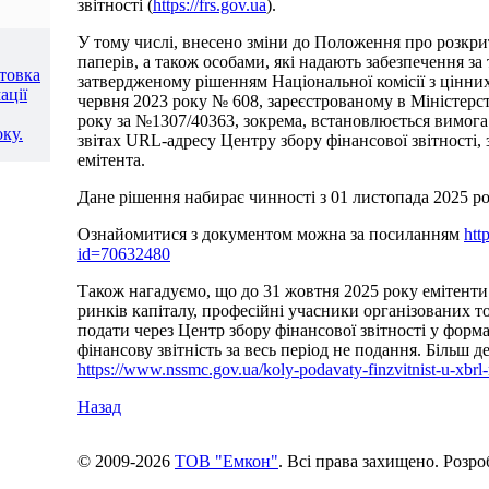
звітності (
https://frs.gov.ua
).
У тому числі, внесено зміни до Положення про розкри
паперів, а також особами, які надають забезпечення з
отовка
затвердженому рішенням Національної комісії з цінних
ації
червня 2023 року № 608, зареєстрованому в Міністерст
року за №1307/40363, зокрема, встановлюється вимога
ку.
звітах URL-адресу Центру збору фінансової звітності, 
емітента.
Дане рішення набирає чинності з 01 листопада 2025 ро
Ознайомитися з документом можна за посиланням
htt
id=70632480
Також нагадуємо, що до 31 жовтня 2025 року емітенти
ринків капіталу, професійні учасники організованих 
подати через Центр збору фінансової звітності у фор
фінансову звітність за весь період не подання. Більш 
https://www.nssmc.gov.ua/koly-podavaty-finzvitnist-u-xbrl-
Назад
© 2009-2026
ТОВ "Емкон"
. Всі права захищено. Розр