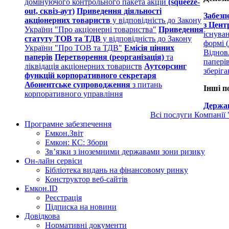
домінуючого контрольного пакета акцій
(squeeze-
out, сквіз-аут)
Приведення діяльності
Забезп
акціонерних товариств
у відповідність до Закону
з Цент
України "Про акціонерні товариства"
Приведення
існува
статуту ТОВ та ТДВ
у відповідність до Закону
формі (
України "Про ТОВ та ТДВ"
Емісія цінних
Віднов
паперів
Перетворення (реорганізація)
та
папері
ліквідація акціонерних товариств
Аутсорсинг
зберіг
функцій корпоративного секретаря
Абонентське супроводження
з питань
Інші п
корпоративного управління
Держав
Всі послуги Компанії
Програмне забезпечення
Емкон.Звіт
Емкон: КС: Збори
Зв’язки з іноземними державами зони ризику
Он-лайн сервіси
Бібліотека видань на фінансовому ринку
Конструктор веб-сайтів
Емкон.ID
Реєстрація
Підписка на новини
Довідкова
Нормативні документи