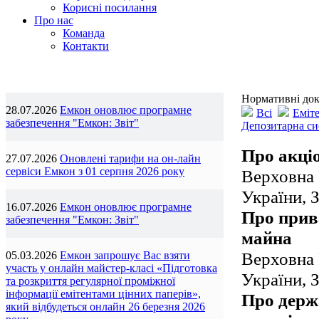
Корисні посилання
Про нас
Команда
Контакти
Нормативні до
28.07.2026
Емкон оновлює програмне
Всі
Еміт
забезпечення "Емкон: Звіт"
Депозитарна си
Про акці
27.07.2026
Оновлені тарифи на он-лайн
сервіси Емкон з 01 серпня 2026 року
Верховна 
України, 
16.07.2026
Емкон оновлює програмне
Про прив
забезпечення "Емкон: Звіт"
майна
Верховна 
05.03.2026
Емкон запрошує Вас взяти
участь у онлайн майстер-класі «Підготовка
України, 
та розкриття регулярної проміжної
інформації емітентами цінних паперів»,
Про держ
який відбудеться онлайн 26 березня 2026