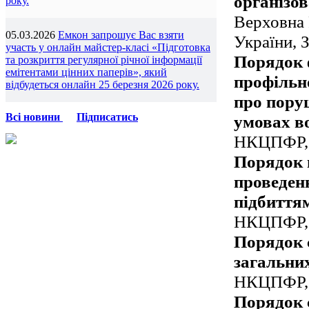
організо
року.
Верховна 
05.03.2026
Емкон запрошує Вас взяти
України, 
участь у онлайн майстер-класі «Підготовка
Порядок 
та розкриття регулярної річної інформації
емітентами цінних паперів», який
профільн
відбудеться онлайн 25 березня 2026 року.
про пору
Всі новини
Підписатись
умовах в
НКЦПФР, 
Порядок н
проведен
підбиттям
НКЦПФР, 
Порядок 
загальних
НКЦПФР, 
Порядок 