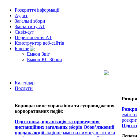
Розкриття інформації
Аудит
Загальні збори
Зміна типу АТ
Сквіз-аут
Перетворення АТ
Конструктор веб-сайтів
Більше
Емкон:Звіт
Емкон:КС:Збори
Календар
Послуги
Розкри
Корпоративне управління та супроводження
Розкри
корпоративних подій:
емітен
розкри
Підготовка, організація та проведення
Підгот
дистанційних загальних зборів
Обов’язковий
продаж акцій
акціонерами на вимогу власника
Депози